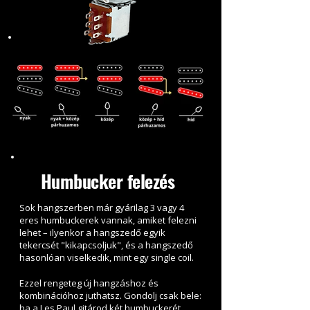
Humbucker felezés
Sok hangszerben már gyárilag 3 vagy 4
eres humbuckerek vannak, amiket felezni
lehet – ilyenkor a hangszedő egyik
tekercsét "kikapcsoljuk", és a hangszedő
hasonlóan viselkedik, mint egy single coil.
Ezzel rengeteg új hangzáshoz és
kombinációhoz juthatsz. Gondolj csak bele:
ha a Les Paul gitárod két humbuckerét