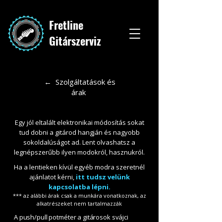
Fretline
Gitárszerviz
← Szolgáltatások és
árak
Egy jól eltalált elektronikai módosítás sokat
tud dobni a gitárod hangján és nagyobb
sokoldalúságot ad. Lent olvashatsz a
legnépszerűbb ilyen modokról, hasznukról.
Ha a lentieken kívül egyéb modra szeretnél
ajánlatot kérni,
itt tudsz velünk
kapcsolatba lépni.
*** az alábbi árak csak a munkára vonatkoznak, az
alkatrészeket nem tartalmazzák
A push/pull potméter a gitárosok svájci