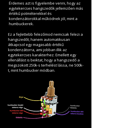
Érdemes azt is figyelembe venni, hogy az
egytekercses hangszedők jellemzően más
értékű potméterekkel és
kondenzátorokkal működnek jól, mint a
humbuckerek.
Ez a fejlettebb felezőmod nemcsak felezi a
hangszedőt, hanem automatikusan
átkapcsol egy magasabb értékű
kondenzátorra, ami jobban illik az
egytekercses karakterhez. Emellett egy
ellenállást is beiktat, hogy a hangszedő a
megszokott 250k-s terhelést lássa, ne 500k-
t, mint humbucker módban.