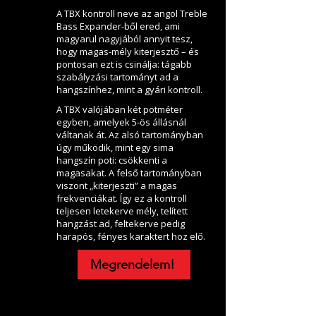
A TBX kontroll neve az angol Treble
Bass Expander-ből ered, ami
magyarul nagyjából annyit tesz,
hogy magas-mély kiterjesztő – és
pontosan ezt is csinálja: tágabb
szabályzási tartományt ad a
hangszínhez, mint a gyári kontroll.
A TBX valójában két potméter
egyben, amelyek 5-ös állásnál
váltanak át. Az alsó tartományban
úgy működik, mint egy sima
hangszín poti: csökkenti a
magasakat. A felső tartományban
viszont „kiterjeszti” a magas
frekvenciákat. Így ez a kontroll
teljesen letekerve mély, telített
hangzást ad, feltekerve pedig
harapós, fényes karaktert hoz elő.
Megrendelem!