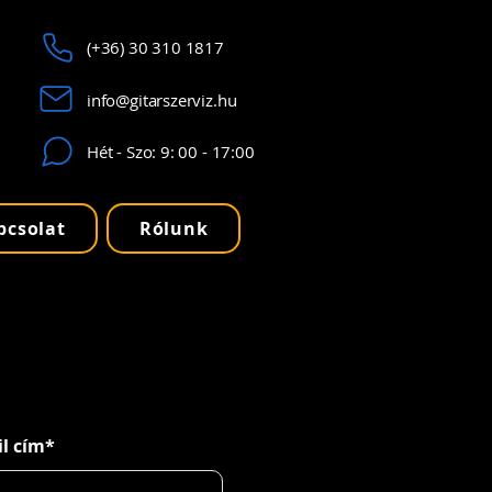
(+36) 30 310 1817
info@gitarszerviz.hu
Hét - Szo: 9: 00 - 17:00
pcsolat
Rólunk
l cím*