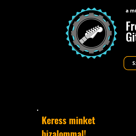
a m
Fr
Gi
S
Keress minket
bizalommal!