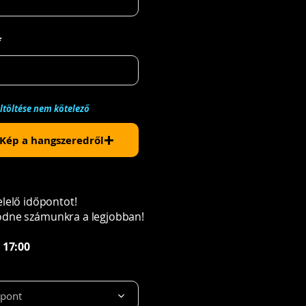
*
eltöltése nem kötelező
Kép a hangszeredről
lelő időpontot!
ködne számunkra a legjobban!
 17:00
őpont