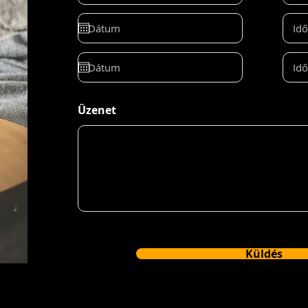
Id
Id
Üzenet
Küldés