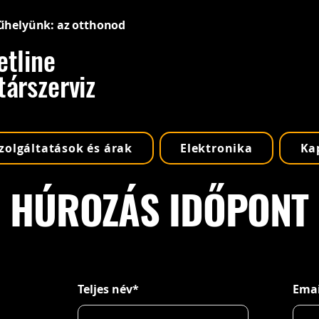
űhelyünk: az otthonod
etline
társzerviz
zolgáltatások és árak
Elektronika
Ka
HÚROZÁS IDŐPONT
Teljes név*
Emai