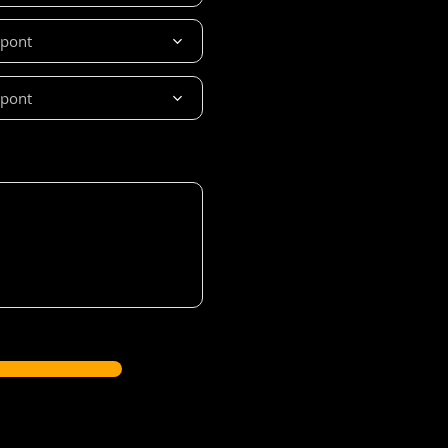
őpont
őpont