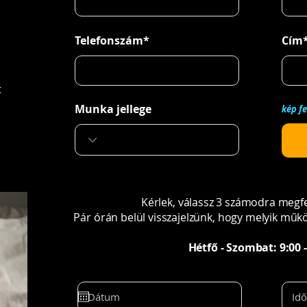
Telefonszám*
Cím
t
Munka jellege
kép f
Kérlek, válassz 3 számodra megfe
Pár órán belül visszajelzünk, hogy melyik mű
Hétfő - Szombat: 9:00 -
Id